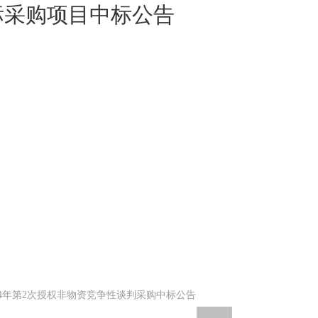
标采购项目中标公告
24年第2次授权非物资竞争性谈判采购中标公告