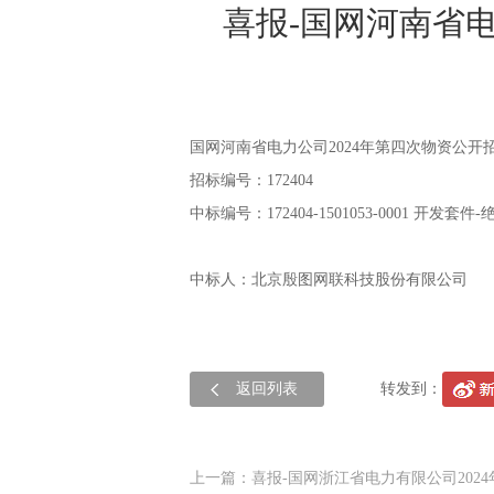
喜报-国网河南省
国网河南省电力公司2024年第四次物资公开
招标编号：172404
中标编号：172404-1501053-0001 开发套
中标人：北京殷图网联科技股份有限公司
返回列表
转发到：
上一篇：喜报-国网浙江省电力有限公司202